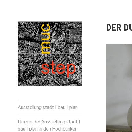
Direkt
zum
Inhalt
DER D
Ausstellung stadt I bau I plan
Umzug der Ausstellung stadt I
bau I plan in den Hochbunker