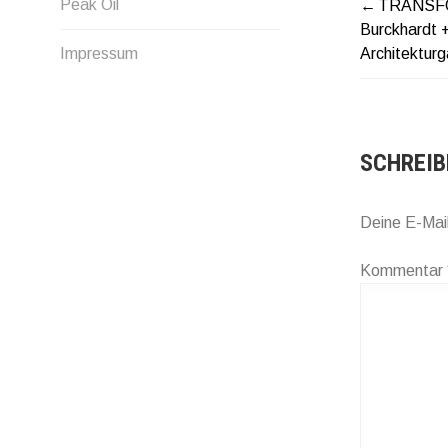
Peak Oil
TRANSF
BEITR
Burckhardt +
Architekturg
Impressum
SCHREIB
Deine E-Mail
Kommentar